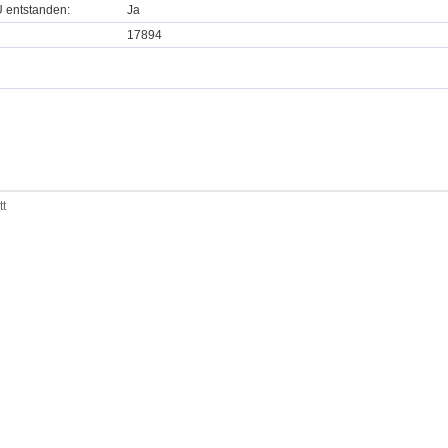
U entstanden:
Ja
17894
tt