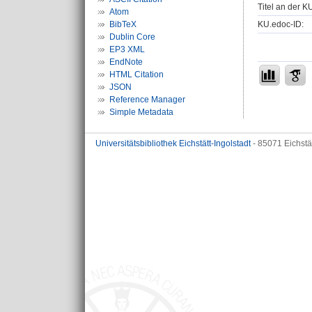
Titel an der K
Atom
KU.edoc-ID:
BibTeX
Dublin Core
EP3 XML
EndNote
HTML Citation
JSON
Reference Manager
Simple Metadata
Universitätsbibliothek Eichstätt-Ingolstadt
- 85071 Eichstä