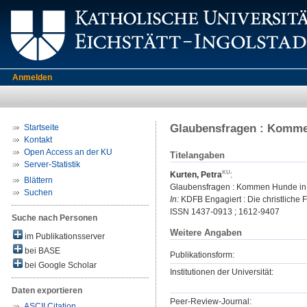
Anmelden
Glaubensfragen : Komme
Startseite
Kontakt
Open Access an der KU
Titelangaben
Server-Statistik
Kurten, Petra
:
Blättern
Glaubensfragen : Kommen Hunde in
Suchen
In:
KDFB Engagiert : Die christliche Fr
ISSN 1437-0913 ; 1612-9407
Suche nach Personen
Weitere Angaben
im Publikationsserver
bei BASE
Publikationsform:
bei Google Scholar
Institutionen der Universität:
Daten exportieren
Peer-Review-Journal:
ASCII Citation