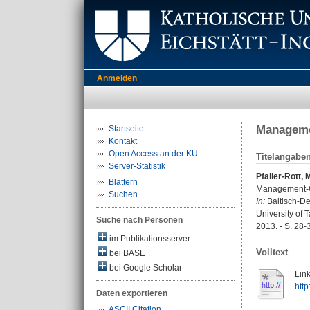
Anmelden
Managemen
Startseite
Kontakt
Open Access an der KU
Titelangabe
Server-Statistik
Pfaller-Rott,
Blättern
Management-Co
Suchen
In:
Baltisch-Deu
University of 
Suche nach Personen
2013. - S. 28-
im Publikationsserver
Volltext
bei BASE
bei Google Scholar
Link
htt
Daten exportieren
ASCII Citation