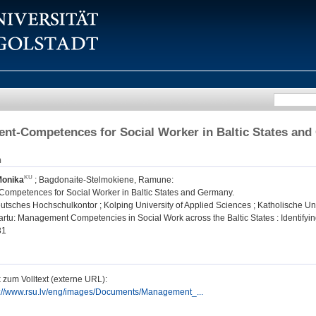
t-Competences for Social Worker in Baltic States an
n
 Monika
;
Bagdonaite-Stelmokiene, Ramune
:
mpetences for Social Worker in Baltic States and Germany.
tsches Hochschulkontor ; Kolping University of Applied Sciences ; Katholische Unive
Tartu: Management Competencies in Social Work across the Baltic States : Identifying
31
 zum Volltext (externe URL):
p://www.rsu.lv/eng/images/Documents/Management_...