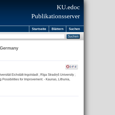
KU.edoc
Publikationsserver
Startseite
Blättern
Suchen
d Germany
rsität Eichstätt-Ingolstadt ; Rīga Stradiņš University ;
 Possibilities for Improvement. - Kaunas, Lithunia,