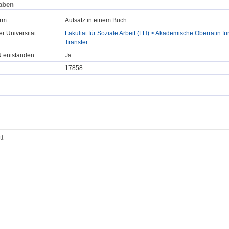
aben
rm:
Aufsatz in einem Buch
er Universität:
Fakultät für Soziale Arbeit (FH) > Akademische Oberrätin fü
Transfer
U entstanden:
Ja
17858
tt