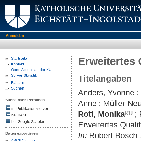
Anmelden
Erweitertes 
Startseite
Kontakt
Open Access an der KU
Server-Statistik
Titelangaben
Blättern
Suchen
Anders, Yvonne
;
Suche nach Personen
Anne
;
Müller-Neu
im Publikationsserver
Rott, Monika
;
bei BASE
bei Google Scholar
Erweitertes Qualif
In:
Robert-Bosch-St
Daten exportieren
ASCII Citation