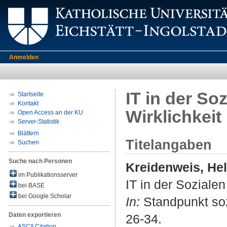
Anmelden
IT in der So
Startseite
Kontakt
Wirklichkeit
Open Access an der KU
Server-Statistik
Blättern
Titelangaben
Suchen
Suche nach Personen
Kreidenweis, He
im Publikationsserver
IT in der Sozialen
bei BASE
bei Google Scholar
In:
Standpunkt sozi
Daten exportieren
26-34.
ASCII Citation