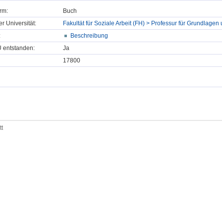
rm:
Buch
er Universität:
Fakultät für Soziale Arbeit (FH) > Professur für Grundlagen
:
Beschreibung
U entstanden:
Ja
17800
tt