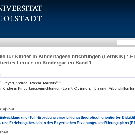
e für Kinder in Kindertageseinrichtungen (LernKiK) : Ei
tiertes Lernen im Kindergarten Band 1
n
;
Peyerl, Andrea
;
Rossa, Markus
:
 Kinder in Kindertageseinrichtungen (LernKiK) : Eine Einführung ; Arbeitshilfen fü
4
rojekte
ntwicklung und (Teil-)Erprobung einer bildungstheoretisch orientierten Didakt
s- und Erziehungsbereichen des Bayerischen Erziehungs- undBildungsplans (B
aben