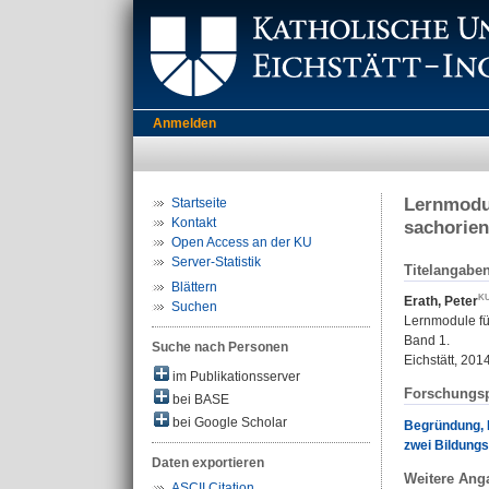
Anmelden
Lernmodul
Startseite
Kontakt
sachorien
Open Access an der KU
Server-Statistik
Titelangabe
Blättern
Erath, Peter
Suchen
Lernmodule für
Band 1.
Suche nach Personen
Eichstätt, 201
im Publikationsserver
Forschungsp
bei BASE
bei Google Scholar
Begründung, E
zwei Bildung
Daten exportieren
Weitere Ang
ASCII Citation