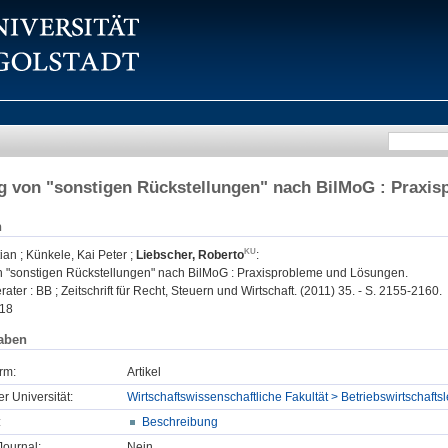
g von "sonstigen Rückstellungen" nach BilMoG : Praxi
n
tian
;
Künkele, Kai Peter
;
Liebscher, Roberto
:
 "sonstigen Rückstellungen" nach BilMoG : Praxisprobleme und Lösungen.
ater : BB ; Zeitschrift für Recht, Steuern und Wirtschaft. (2011) 35. - S. 2155-2160.
18
aben
rm:
Artikel
er Universität:
Wirtschaftswissenschaftliche Fakultät > Betriebswirtschaf
:
Beschreibung
ournal:
Nein