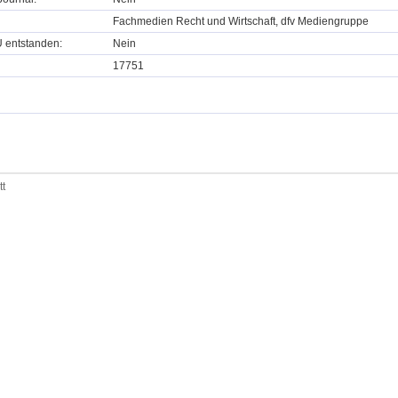
Fachmedien Recht und Wirtschaft, dfv Mediengruppe
U entstanden:
Nein
17751
tt