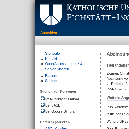
Anmelden
Abzinsun
Startseite
Kontakt
Open Access an der KU
Titelangabe
Server-Statistik
Zwirner, Chris
Blättern
Abzinsung von
Suchen
In:
Betriebs-Ber
ISSN 0340-79
Suche nach Personen
Weitere Ang
im Publikationsserver
bei BASE
Publikationsfo
bei Google Scholar
Institutionen d
Weitere URLs
Daten exportieren
Peer-Review-J
ASCII Citation