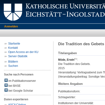
Anmelden
Die Tradition des Gebets
Startseite
Kontakt
Open Access an der KU
Titelangaben
Server-Statistik
Möde, Erwin
:
Blättern
Die Tradition des Gebets.
Suchen
2015
Veranstaltung:
Vortragsabend zum Th
Suche nach Personen
(Veranstaltungsbeitrag: Sonstige Vera
im Publikationsserver
Weitere Angaben
bei BASE
bei Google Scholar
Publikationsform:
Schlagwörter:
Daten exportieren
Institutionen der Universität:
ASCII Citation