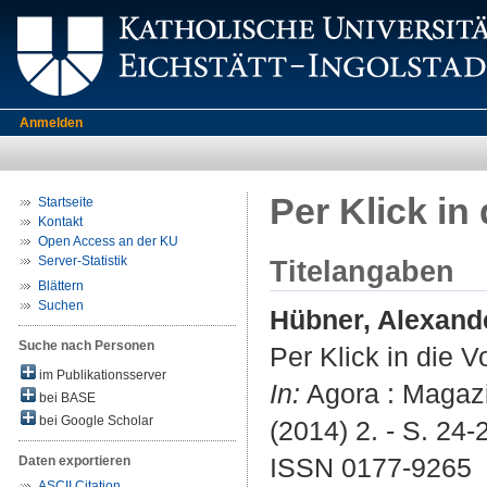
Anmelden
Per Klick in
Startseite
Kontakt
Open Access an der KU
Server-Statistik
Titelangaben
Blättern
Suchen
Hübner, Alexand
Suche nach Personen
Per Klick in die 
im Publikationsserver
In:
Agora : Magazin
bei BASE
bei Google Scholar
(2014) 2. - S. 24-
ISSN 0177-9265
Daten exportieren
ASCII Citation