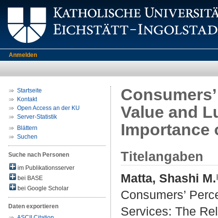
Anmelden
Consumers’ 
Startseite
Kontakt
Value and L
Open Access an der KU
Server-Statistik
Importance o
Blättern
Suchen
Titelangaben
Suche nach Personen
im Publikationsserver
Matta, Shashi M.
bei BASE
bei Google Scholar
Consumers’ Perce
Daten exportieren
Services: The Rel
ASCII Citation