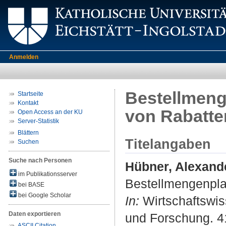
Anmelden
Bestellmeng
Startseite
Kontakt
von Rabatte
Open Access an der KU
Server-Statistik
Blättern
Titelangaben
Suchen
Suche nach Personen
Hübner, Alexand
im Publikationsserver
Bestellmengenpla
bei BASE
bei Google Scholar
In:
Wirtschaftswiss
Daten exportieren
und Forschung. 41
ASCII Citation