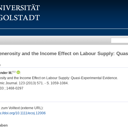
enerosity and the Income Effect on Labour Supply: Qua
n
ander M.
:
osity and the Income Effect on Labour Supply: Quasi-Experimental Evidence.
c Journal. 123 (2013) 571. - S. 1059-1084.
33 ; 1468-0297
 zum Volltext (externe URL):
s://doi.org/10.1111/ecoj.12006
aben