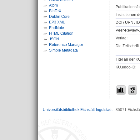
Atom
Publikationsfo
BibTeX
Institutionen d
Dublin Core
EP3 XML
DOI / URN / ID
EndNote
Peer-Review-J
HTML Citation
Verlag:
JSON
Reference Manager
Die Zeitschrif
Simple Metadata
Titel an der K
KU.edoc-ID:
Universitätsbibliothek Eichstätt-Ingolstadt
- 85071 Eichstä