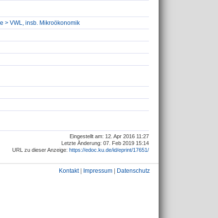
hre > VWL, insb. Mikroökonomik
Eingestellt am: 12. Apr 2016 11:27
Letzte Änderung: 07. Feb 2019 15:14
URL zu dieser Anzeige:
https://edoc.ku.de/id/eprint/17651/
Kontakt
|
Impressum
|
Datenschutz