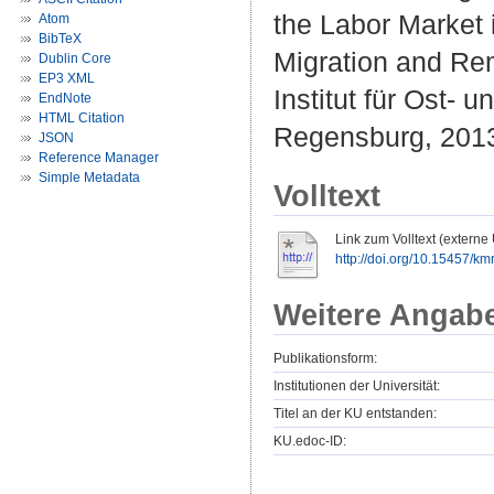
the Labor Market
Atom
BibTeX
Migration and Re
Dublin Core
EP3 XML
Institut für Ost-
EndNote
HTML Citation
Regensburg, 2013
JSON
Reference Manager
Simple Metadata
Volltext
Link zum Volltext (externe
http://doi.org/10.15457/k
Weitere Angab
Publikationsform:
Institutionen der Universität:
Titel an der KU entstanden:
KU.edoc-ID: