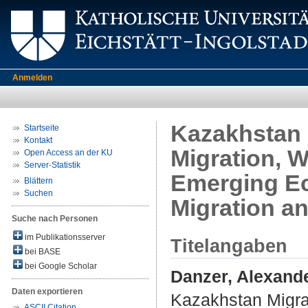
Anmelden
Kazakhstan 
Startseite
Kontakt
Migration, W
Open Access an der KU
Server-Statistik
Emerging Ec
Blättern
Suchen
Migration a
Suche nach Personen
im Publikationsserver
Titelangaben
bei BASE
bei Google Scholar
Danzer, Alexand
Daten exportieren
Kazakhstan Migra
ASCII Citation