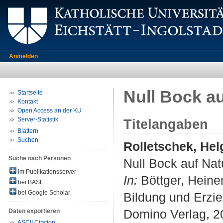
Anmelden
Null Bock au
Startseite
Kontakt
Open Access an der KU
Server-Statistik
Titelangaben
Blättern
Suchen
Rolletschek, Hel
Suche nach Personen
Null Bock auf Nat
im Publikationsserver
In:
Böttger, Heiner
bei BASE
bei Google Scholar
Bildung und Erzie
Domino Verlag, 20
Daten exportieren
ASCII Citation