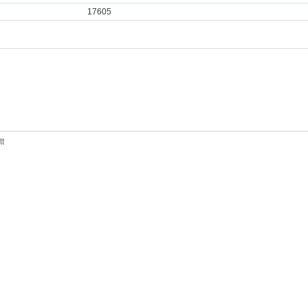
17605
tt