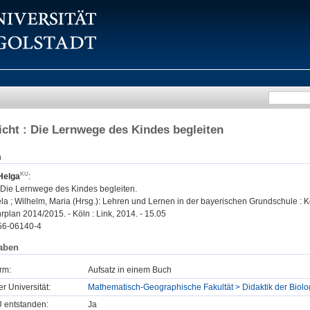
icht : Die Lernwege des Kindes begleiten
n
Helga
:
: Die Lernwege des Kindes begleiten.
ela ; Wilhelm, Maria (Hrsg.): Lehren und Lernen in der bayerischen Grundschule :
plan 2014/2015. - Köln : Link, 2014. - 15.05
56-06140-4
aben
rm:
Aufsatz in einem Buch
er Universität:
Mathematisch-Geographische Fakultät > Didaktik der Biolo
U entstanden:
Ja