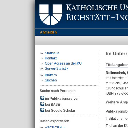
Anmelden
Im Unterr
Startseite
Kontakt
Open Access an der KU
Titelangabe
Server-Statistik
Rolletschek, 
Blättern
Im Unterricht 
Suchen
In:
Stückl, Gis
Grundschullehr
Suche nach Personen
ISBN 978-3-5
im Publikationsserver
Weitere Ang
bei BASE
bei Google Scholar
Publikationsfo
Institutionen d
Daten exportieren
Titel an der K
ASCII Citation