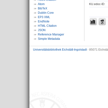
KU.edoc-ID:
Atom
BibTeX
Dublin Core
EP3 XML
EndNote
HTML Citation
JSON
Reference Manager
Simple Metadata
Universitätsbibliothek Eichstätt-Ingolstadt
- 85071 Eichstä