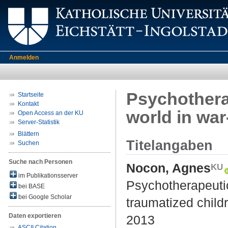
Anmelden
Psychothera
Startseite
Kontakt
world in war
Open Access an der KU
Server-Statistik
Blättern
Titelangaben
Suchen
Suche nach Personen
Nocon, Agnes
im Publikationsserver
Psychotherapeutic
bei BASE
bei Google Scholar
traumatized child
Daten exportieren
2013
ASCII Citation