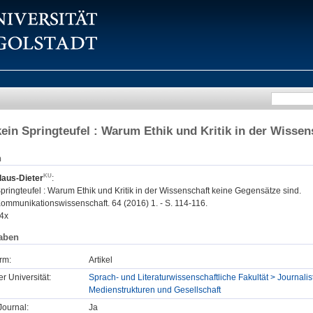
 kein Springteufel : Warum Ethik und Kritik in der Wisse
n
laus-Dieter
:
 Springteufel : Warum Ethik und Kritik in der Wissenschaft keine Gegensätze sind.
mmunikationswissenschaft. 64 (2016) 1. - S. 114-116.
4x
aben
rm:
Artikel
er Universität:
Sprach- und Literaturwissenschaftliche Fakultät > Journalist
Medienstrukturen und Gesellschaft
ournal:
Ja