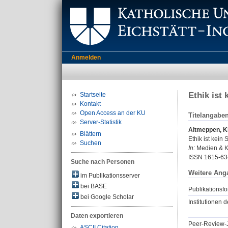
Anmelden
Ethik ist
Startseite
Kontakt
Open Access an der KU
Titelangabe
Server-Statistik
Altmeppen, K
Blättern
Ethik ist kein
Suchen
In:
Medien & Ko
ISSN 1615-63
Suche nach Personen
Weitere Ang
im Publikationsserver
bei BASE
Publikationsfo
bei Google Scholar
Institutionen d
Daten exportieren
Peer-Review-J
ASCII Citation