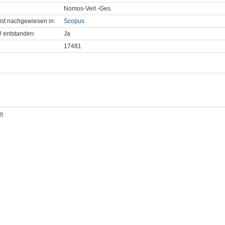
Nomos-Verl.-Ges.
t ist nachgewiesen in:
Scopus
U entstanden:
Ja
17481
tt