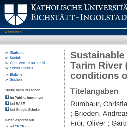
Anmelden
Sustainable
Startseite
Kontakt
Tarim River
Open Access an der KU
Server-Statistik
conditions 
Blättern
Suchen
Titelangaben
Suche nach Personen
im Publikationsserver
Rumbaur, Christi
bei BASE
bei Google Scholar
;
Brieden, Andrea
Daten exportieren
Frör, Oliver
;
Gärtn
ASCII Citation