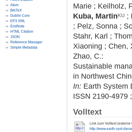
Marie
;
Keilholz, 
Atom
BibTeX
Kuba, Martin
;
Dublin Core
EP3 XML
;
Pelz, Sonna
;
Sc
EndNote
HTML Citation
Stahr, Karl
;
Thom
JSON
Reference Manager
Xiaoning
;
Chen, 
Simple Metadata
Zhao, C.
:
Sustainable mana
in Northwest Chin
In:
Earth System D
ISSN 2190-4979 
Volltext
Link zum Volltext (externe
http://www.earth-syst-dyn