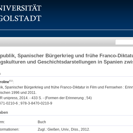
publik, Spanischer Bürgerkrieg und frühe Franco-Diktat
gskulturen und Geschichtsdarstellungen in Spanien zwi
n
roline
:
ik, Spanischer Bürgerkrieg und frühe Franco-Diktatur in Film und Fernsehen : Eri
ischen 1996 und 2011.
R unipress, 2014. - 433 S. - (Formen der Erinnerung ; 54)
471-0210-6 ; 978-3-8470-0210-9
aben
rm:
Buch
formationen:
Zugl.: Gießen, Univ., Diss., 2012.