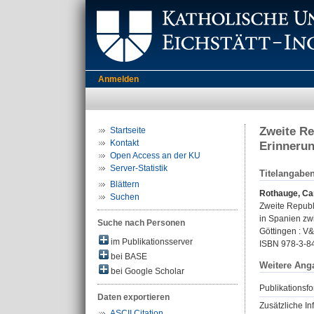
Anmelden
Zweite Re
Startseite
Kontakt
Erinnerun
Open Access an der KU
Server-Statistik
Titelangabe
Blättern
Rothauge, Ca
Suchen
Zweite Republ
in Spanien zw
Suche nach Personen
Göttingen : V&
im Publikationsserver
ISBN 978-3-8
bei BASE
Weitere Ang
bei Google Scholar
Publikationsfo
Daten exportieren
Zusätzliche In
ASCII Citation