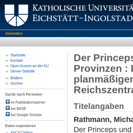
Anmelden
Der Princeps
Startseite
Kontakt
Provinzen :
Open Access an der KU
Server-Statistik
planmäßigen
Blättern
Suchen
Reichszentr
Suche nach Personen
im Publikationsserver
Titelangaben
bei BASE
bei Google Scholar
Rathmann, Mich
Daten exportieren
Der Princeps und 
ASCII Citation