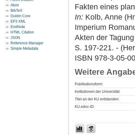
Fakten eines plan
Atom
BibTeX
In:
Kolb, Anne (Hrs
Dublin Core
EP3 XML
Imperium Romanum 
EndNote
HTML Citation
Akten der Tagung i
JSON
Reference Manager
S. 197-221. - (Her
Simple Metadata
ISBN 978-3-05-00
Weitere Angab
Publikationsform:
Institutionen der Universität:
Titel an der KU entstanden:
KU.edoc-ID: