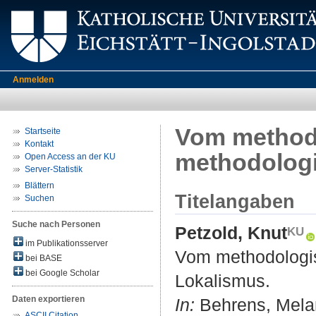
Anmelden
Vom method
Startseite
Kontakt
methodolog
Open Access an der KU
Server-Statistik
Blättern
Titelangaben
Suchen
Suche nach Personen
Petzold, Knut
im Publikationsserver
Vom methodologi
bei BASE
bei Google Scholar
Lokalismus.
Daten exportieren
In:
Behrens, Melani
ASCII Citation