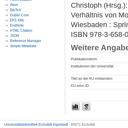
Christoph (Hrsg.)
Atom
BibTeX
Verhältnis von Mob
Dublin Core
EP3 XML
Wiesbaden : Sprin
EndNote
HTML Citation
ISBN 978-3-658-0
JSON
Reference Manager
Weitere Angab
Simple Metadata
Publikationsform:
Institutionen der Universität:
Titel an der KU entstanden:
KU.edoc-ID:
Universitätsbibliothek Eichstätt-Ingolstadt
- 85071 Eichstätt