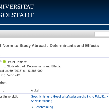
l Norm to Study Abroad : Determinants and Effects
n
;
Peter, Tamara
:
m to Study Abroad : Determinants and Effects.
ation. 69 (2015) 6. - S. 885-900.
60 ; 1573-174x
aben
rm:
Artikel
er Universität:
Geschichts- und Gesellschaftswissenschaftliche Fakultät > 
Sozialforschung
:
Beschreibung