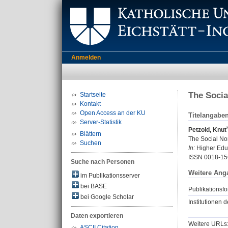
Anmelden
The Socia
Startseite
Kontakt
Open Access an der KU
Titelangabe
Server-Statistik
Petzold, Knut
Blättern
The Social Nor
Suchen
In:
Higher Educ
ISSN 0018-15
Suche nach Personen
Weitere Ang
im Publikationsserver
bei BASE
Publikationsfo
bei Google Scholar
Institutionen d
Daten exportieren
Weitere URLs
ASCII Citation