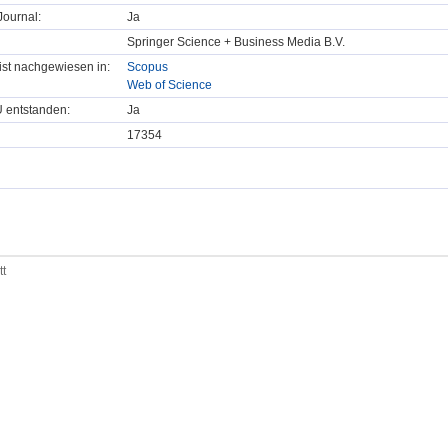
ournal:
Ja
Springer Science + Business Media B.V.
t ist nachgewiesen in:
Scopus
Web of Science
U entstanden:
Ja
17354
tt