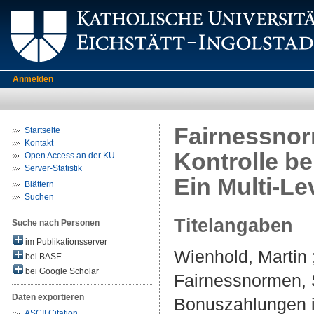
Anmelden
Fairnessnor
Startseite
Kontakt
Kontrolle b
Open Access an der KU
Server-Statistik
Ein Multi-Le
Blättern
Suchen
Titelangaben
Suche nach Personen
im Publikationsserver
Wienhold, Martin
bei BASE
bei Google Scholar
Fairnessnormen, 
Daten exportieren
Bonuszahlungen i
ASCII Citation