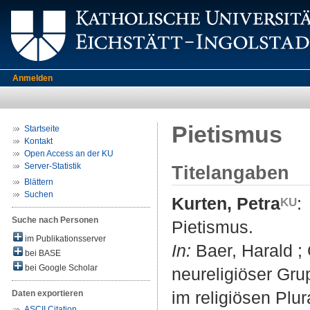
Anmelden
Pietismus
Startseite
Kontakt
Open Access an der KU
Server-Statistik
Titelangaben
Blättern
Suchen
Kurten, Petra
:
Suche nach Personen
Pietismus.
im Publikationsserver
In:
Baer, Harald ; 
bei BASE
bei Google Scholar
neureligiöser Gr
im religiösen Plur
Daten exportieren
ASCII Citation