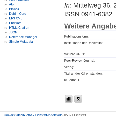
In:
Mittelweg 36. 2
Atom
BibTeX
ISSN 0941-6382
Dublin Core
EP3 XML
EndNote
Weitere Angab
HTML Citation
JSON
Publikationsform:
Reference Manager
Simple Metadata
Institutionen der Universität:
Weitere URLs:
Peer-Review-Journal:
Verlag:
Titel an der KU entstanden:
KU.edoc-ID:
Universitätsbibliothek Eichstätt-Ingolstadt
- 85071 Eichstätt