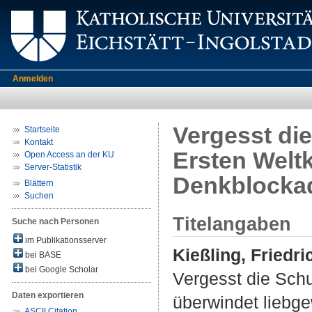
Anmelden
Vergesst di
Startseite
Kontakt
Ersten Welt
Open Access an der KU
Server-Statistik
Denkblocka
Blättern
Suchen
Titelangaben
Suche nach Personen
im Publikationsserver
Kießling, Friedri
bei BASE
bei Google Scholar
Vergesst die Schu
Daten exportieren
überwindet liebg
ASCII Citation