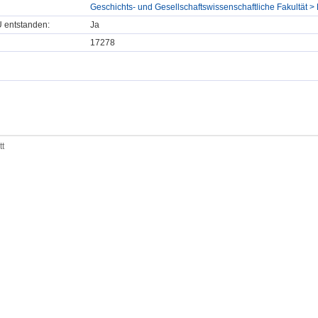
Geschichts- und Gesellschaftswissenschaftliche Fakultät > D
U entstanden:
Ja
17278
tt