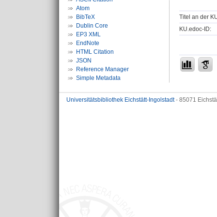
Atom
Titel an der K
BibTeX
Dublin Core
KU.edoc-ID:
EP3 XML
EndNote
HTML Citation
JSON
Reference Manager
Simple Metadata
Universitätsbibliothek Eichstätt-Ingolstadt
- 85071 Eichstä