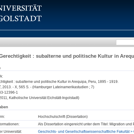
Gerechtigkeit : subalterne und politische Kultur in Arequ
n
rk
:
htigkeit : subalterne und politische Kultur in Arequipa, Peru, 1895 - 1919.
LIT, 2013. - X, 565 S. - (Hamburger Lateinamerikastudien ; 7)
43-12396-1
2011, Katholische Universität Eichstätt-Ingolstadt)
aben
rm:
Hochschulschrift (Dissertation)
formationen:
Als Dissertation eingereicht unter dem Titel: Migration und
er Universität:
Geschichts- und Gesellschaftswissenschaftliche Fakultät >