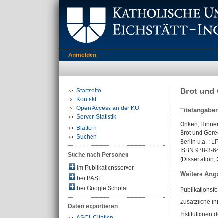
Anmelden
Brot und 
Startseite
Kontakt
Open Access an der KU
Titelangabe
Server-Statistik
Onken, Hinne
Blättern
Brot und Gerec
Suchen
Berlin u.a. : 
ISBN 978-3-6
Suche nach Personen
(Dissertation, 
im Publikationsserver
Weitere Ang
bei BASE
bei Google Scholar
Publikationsfo
Zusätzliche In
Daten exportieren
Institutionen d
ASCII Citation