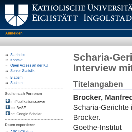
Anmelden
Scharia-Geri
Startseite
Kontakt
Interview m
Open Access an der KU
Server-Statistik
Blättern
Titelangaben
Suchen
Suche nach Personen
Brocker, Manfre
im Publikationsserver
Scharia-Gerichte 
bei BASE
bei Google Scholar
Brocker.
Daten exportieren
Goethe-Institut
ASCII Citation