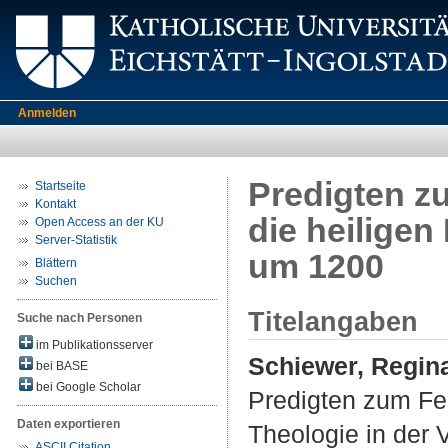
Anmelden
Predigten z
Startseite
Kontakt
die heiligen
Open Access an der KU
Server-Statistik
um 1200
Blättern
Suchen
Titelangaben
Suche nach Personen
im Publikationsserver
Schiewer, Regin
bei BASE
bei Google Scholar
Predigten zum Fes
Daten exportieren
Theologie in der
ASCII Citation