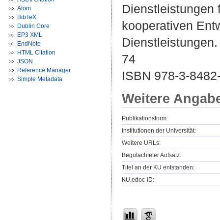
Dienstleistungen 
Atom
BibTeX
kooperativen Ent
Dublin Core
EP3 XML
Dienstleistungen.
EndNote
HTML Citation
74
JSON
Reference Manager
ISBN 978-3-8482
Simple Metadata
Weitere Angab
Publikationsform:
Institutionen der Universität:
Weitere URLs:
Begutachteter Aufsatz:
Titel an der KU entstanden:
KU.edoc-ID: