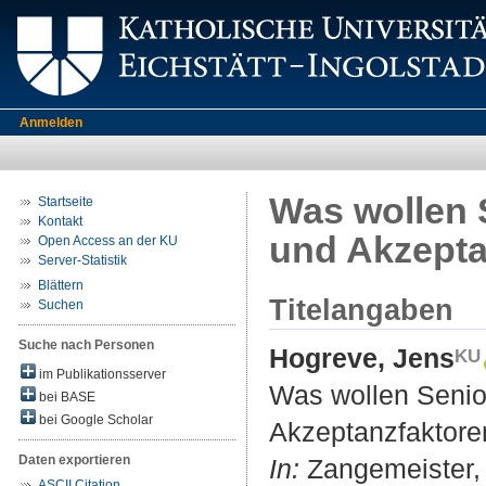
Anmelden
Was wollen 
Startseite
Kontakt
und Akzepta
Open Access an der KU
Server-Statistik
Blättern
Titelangaben
Suchen
Suche nach Personen
Hogreve, Jens
im Publikationsserver
Was wollen Senio
bei BASE
bei Google Scholar
Akzeptanzfaktore
Daten exportieren
In:
Zangemeister, C
ASCII Citation