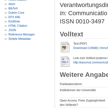
Verantwortungsd
Atom
BibTeX
In:
Communicatio S
Dublin Core
EP3 XML
ISSN 0010-3497
EndNote
HTML Citation
JSON
Volltext
Reference Manager
Simple Metadata
Text (PDF)
Download (146kB)
|
Vorsc
Link zum Volltext (externe
http://ejournal.communicati
Weitere Angab
Publikationsform:
Institutionen der Universität:
Open Access: Freie Zugänglichkeit
des Volltexts?: