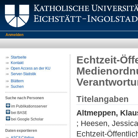
Anmelden
Echtzeit-Öff
Startseite
Kontakt
Medienordn
Open Access an der KU
Server-Statistik
Verantwort
Blättern
Suchen
Titelangaben
Suche nach Personen
im Publikationsserver
Altmeppen, Klau
bei BASE
bei Google Scholar
;
Heesen, Jessic
Daten exportieren
Echtzeit-Öffentli
ASCII Citation