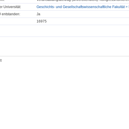
er Universität:
Geschichts- und Gesellschaftswissenschaftliche Fakultät > 
U entstanden:
Ja
16975
tt