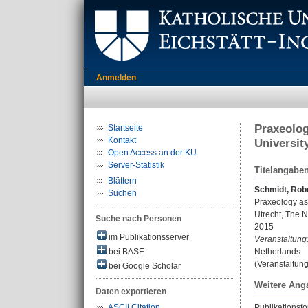
Anmelden
Praxeolog
Startseite
Kontakt
Universit
Open Access an der KU
Server-Statistik
Titelangabe
Blättern
Schmidt, Rob
Suchen
Praxeology as 
Utrecht, The N
Suche nach Personen
2015
im Publikationsserver
Veranstaltung
bei BASE
Netherlands.
(Veranstaltun
bei Google Scholar
Weitere Ang
Daten exportieren
Publikationsfo
ASCII Citation