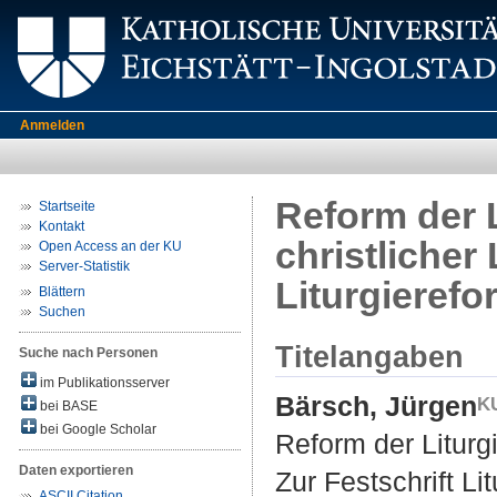
Anmelden
Reform der 
Startseite
Kontakt
christlicher
Open Access an der KU
Server-Statistik
Liturgieref
Blättern
Suchen
Titelangaben
Suche nach Personen
im Publikationsserver
Bärsch, Jürgen
bei BASE
bei Google Scholar
Reform der Liturg
Daten exportieren
Zur Festschrift L
ASCII Citation