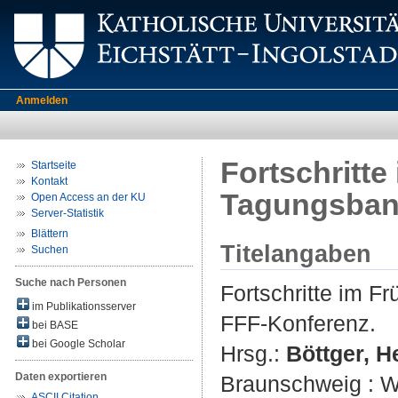
Anmelden
Fortschritt
Startseite
Kontakt
Tagungsband
Open Access an der KU
Server-Statistik
Blättern
Titelangaben
Suchen
Suche nach Personen
Fortschritte im F
im Publikationsserver
FFF-Konferenz.
bei BASE
bei Google Scholar
Hrsg.:
Böttger, H
Daten exportieren
Braunschweig : W
ASCII Citation