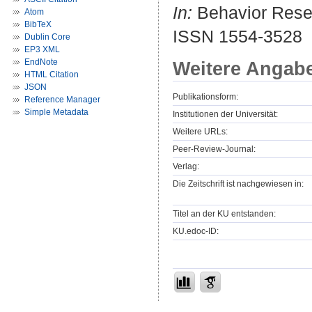
In:
Behavior Resea
Atom
BibTeX
ISSN 1554-3528
Dublin Core
EP3 XML
EndNote
Weitere Angab
HTML Citation
JSON
Publikationsform:
Reference Manager
Simple Metadata
Institutionen der Universität:
Weitere URLs:
Peer-Review-Journal:
Verlag:
Die Zeitschrift ist nachgewiesen in:
Titel an der KU entstanden:
KU.edoc-ID: