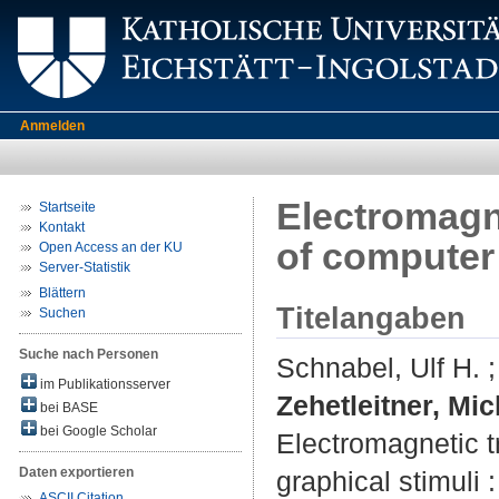
Anmelden
Electromagne
Startseite
Kontakt
of computer 
Open Access an der KU
Server-Statistik
Blättern
Titelangaben
Suchen
Suche nach Personen
Schnabel, Ulf H.
im Publikationsserver
Zehetleitner, Mic
bei BASE
bei Google Scholar
Electromagnetic t
Daten exportieren
graphical stimuli : 
ASCII Citation