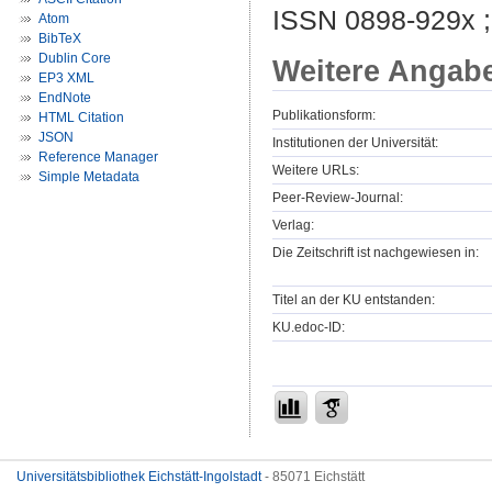
ISSN 0898-929x 
Atom
BibTeX
Dublin Core
Weitere Angab
EP3 XML
EndNote
Publikationsform:
HTML Citation
JSON
Institutionen der Universität:
Reference Manager
Weitere URLs:
Simple Metadata
Peer-Review-Journal:
Verlag:
Die Zeitschrift ist nachgewiesen in:
Titel an der KU entstanden:
KU.edoc-ID:
Universitätsbibliothek Eichstätt-Ingolstadt
- 85071 Eichstätt