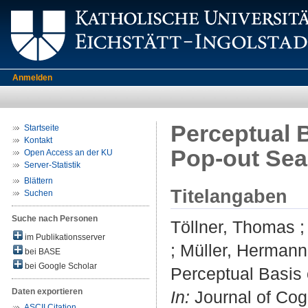
Anmelden
Perceptual 
Startseite
Kontakt
Pop-out Sea
Open Access an der KU
Server-Statistik
Blättern
Titelangaben
Suchen
Suche nach Personen
Töllner, Thomas
im Publikationsserver
;
Müller, Hermann
bei BASE
bei Google Scholar
Perceptual Basis
Daten exportieren
In:
Journal of Cogn
ASCII Citation