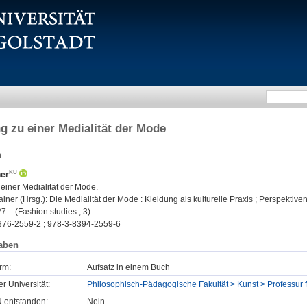
g zu einer Medialität der Mode
n
ner
:
einer Medialität der Mode.
ner (Hrsg.): Die Medialität der Mode : Kleidung als kulturelle Praxis ; Perspektiven
7. - (Fashion studies ; 3)
376-2559-2 ; 978-3-8394-2559-6
aben
rm:
Aufsatz in einem Buch
er Universität:
Philosophisch-Pädagogische Fakultät > Kunst > Professur 
U entstanden:
Nein