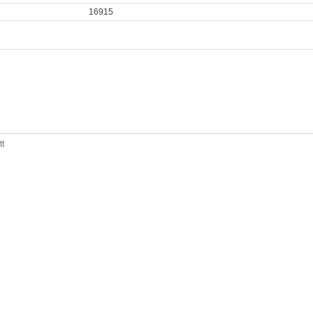
16915
tt