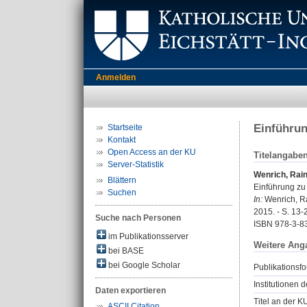
Anmelden
Einführun
Startseite
Kontakt
Open Access an der KU
Titelangabe
Server-Statistik
Wenrich, Rai
Blättern
Einführung zu 
Suchen
In:
Wenrich, Rai
2015. - S. 13-2
Suche nach Personen
ISBN 978-3-8
im Publikationsserver
Weitere Ang
bei BASE
bei Google Scholar
Publikationsfo
Institutionen d
Daten exportieren
Titel an der K
ASCII Citation