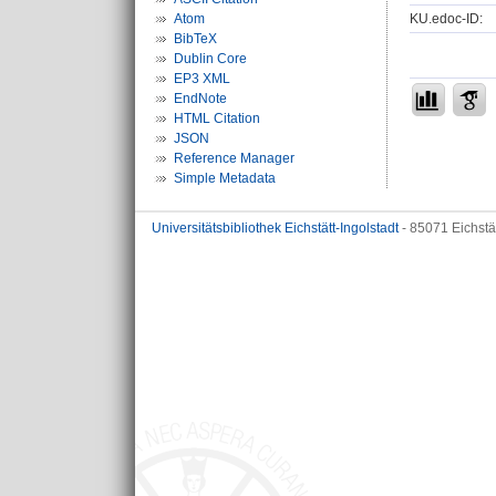
KU.edoc-ID:
Atom
BibTeX
Dublin Core
EP3 XML
EndNote
HTML Citation
JSON
Reference Manager
Simple Metadata
Universitätsbibliothek Eichstätt-Ingolstadt
- 85071 Eichstä