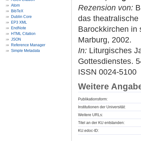
Atom
Rezension von:
Br
BibTeX
das theatralisch
Dublin Core
EP3 XML
Barockkirchen in 
EndNote
HTML Citation
Marburg, 2002.
JSON
Reference Manager
In:
Liturgisches Ja
Simple Metadata
Gottesdienstes. 54
ISSN 0024-5100
Weitere Angab
Publikationsform:
Institutionen der Universität:
Weitere URLs:
Titel an der KU entstanden:
KU.edoc-ID: