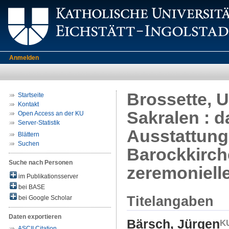
Anmelden
Brossette, U
Startseite
Kontakt
Sakralen : 
Open Access an der KU
Server-Statistik
Ausstattun
Blättern
Suchen
Barockkirch
Suche nach Personen
zeremonielle
im Publikationsserver
bei BASE
Titelangaben
bei Google Scholar
Daten exportieren
Bärsch, Jürgen
ASCII Citation