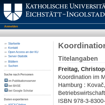
Anmelden
Koordinatio
Startseite
Kontakt
Open Access an der KU
Server-Statistik
Titelangaben
Blättern
Suchen
Freitag, Christo
Suche nach Personen
Koordination im 
im Publikationsserver
Hamburg : Kovač, 
bei BASE
bei Google Scholar
Betriebswirtschaf
ISBN 978-3-8300
Daten exportieren
ASCII Citation