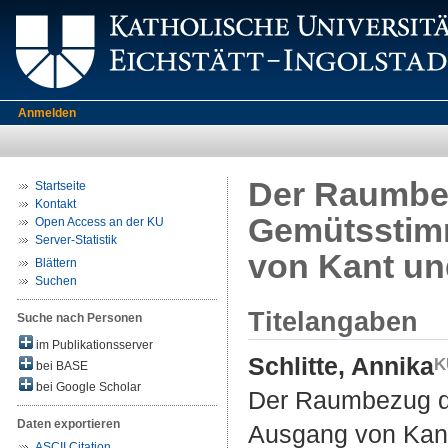
Anmelden
Der Raumbe
Startseite
Kontakt
Gemütsstim
Open Access an der KU
Server-Statistik
von Kant u
Blättern
Suchen
Titelangaben
Suche nach Personen
im Publikationsserver
Schlitte, Annika
bei BASE
bei Google Scholar
Der Raumbezug d
Daten exportieren
Ausgang von Kan
ASCII Citation