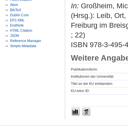
In:
Großheim, Mich
Atom
BibTeX
(Hrsg.): Leib, Ort
Dublin Core
EP3 XML
Freiburg im Breis
EndNote
HTML Citation
; 22)
JSON
Reference Manager
ISBN 978-3-495-
Simple Metadata
Weitere Angab
Publikationsform:
Institutionen der Universität:
Titel an der KU entstanden:
KU.edoc-ID: