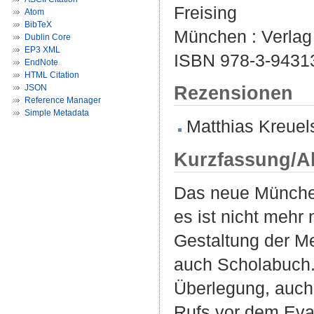
Freising
Atom
BibTeX
München : Verlag 
Dublin Core
EP3 XML
ISBN 978-3-9431
EndNote
HTML Citation
Rezensionen
JSON
Reference Manager
Simple Metadata
Matthias Kreuels
Kurzfassung/A
Das neue München
es ist nicht mehr
Gestaltung der Me
auch Scholabuch. 
Überlegung, auch
Rufs vor dem Evan