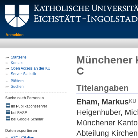
Anmelden
Münchener K
Startseite
Kontakt
C
Open Access an der KU
Server-Statistik
Blättern
Titelangaben
Suchen
Suche nach Personen
Eham, Markus
im Publikationsserver
Heigenhuber, Mic
bei BASE
bei Google Scholar
Münchener Kantor
Daten exportieren
Abteilung Kirche
ASCII Citation