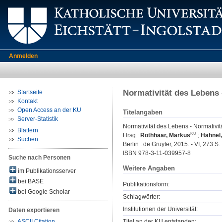
Anmelden
Normativität des Lebens 
Startseite
Kontakt
Open Access an der KU
Titelangaben
Server-Statistik
Normativität des Lebens - Normativit
Blättern
Hrsg.:
Rothhaar, Markus
;
Hähnel,
Suchen
Berlin : de Gruyter, 2015. - VI, 273 S.
ISBN 978-3-11-039957-8
Suche nach Personen
Weitere Angaben
im Publikationsserver
bei BASE
Publikationsform:
bei Google Scholar
Schlagwörter:
Institutionen der Universität:
Daten exportieren
Titel an der KU entstanden:
ASCII Citation