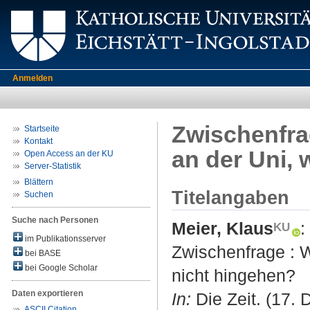
Anmelden
Zwischenfra
Startseite
Kontakt
an der Uni, 
Open Access an der KU
Server-Statistik
Blättern
Titelangaben
Suchen
Suche nach Personen
Meier, Klaus
:
im Publikationsserver
Zwischenfrage : W
bei BASE
bei Google Scholar
nicht hingehen?
Daten exportieren
In:
Die Zeit. (17. 
ASCII Citation