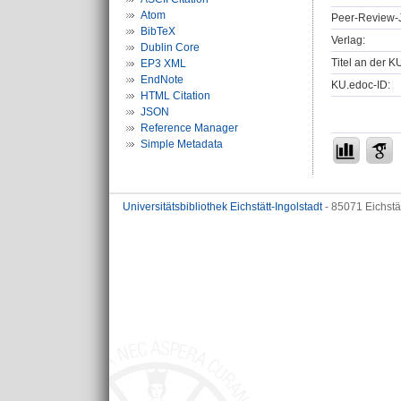
Atom
Peer-Review-J
BibTeX
Verlag:
Dublin Core
Titel an der K
EP3 XML
EndNote
KU.edoc-ID:
HTML Citation
JSON
Reference Manager
Simple Metadata
Universitätsbibliothek Eichstätt-Ingolstadt
- 85071 Eichstä