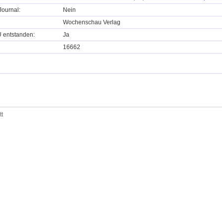
ournal:
Nein
Wochenschau Verlag
U entstanden:
Ja
16662
tt