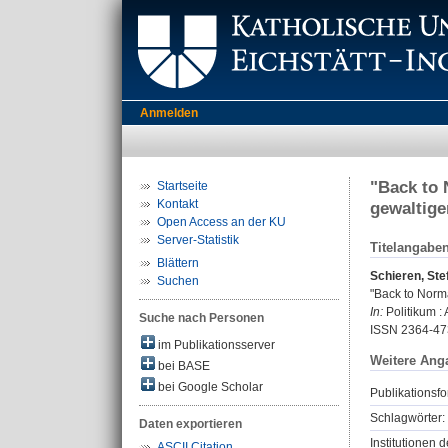
Anmelden
"Back to 
Startseite
Kontakt
gewaltig
Open Access an der KU
Server-Statistik
Titelangabe
Blättern
Schieren, Ste
Suchen
"Back to Norm
In:
Politikum : 
Suche nach Personen
ISSN 2364-47
im Publikationsserver
Weitere Ang
bei BASE
bei Google Scholar
Publikationsfo
Schlagwörter:
Daten exportieren
Institutionen d
ASCII Citation