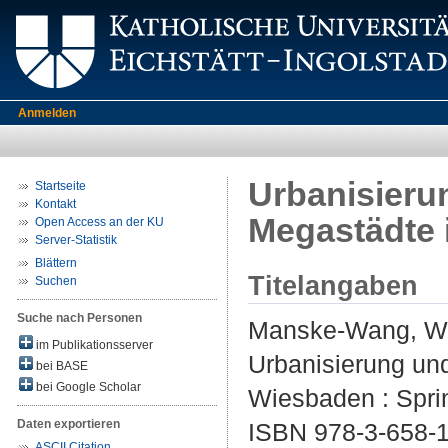
Anmelden
Urbanisieru
Startseite
Kontakt
Megastädte 
Open Access an der KU
Server-Statistik
Blättern
Titelangaben
Suchen
Suche nach Personen
Manske-Wang, W
im Publikationsserver
Urbanisierung un
bei BASE
bei Google Scholar
Wiesbaden : Sprin
Daten exportieren
ISBN 978-3-658-
ASCII Citation