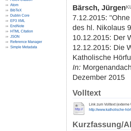
Atom
Bärsch, Jürgen
BibTeX
Dublin Core
7.12.2015: "Ohne 
EP3 XML
des hl. Nikolaus
EndNote
HTML Citation
10.12.2015: Der 
JSON
Reference Manager
12.12.2015: Die 
Simple Metadata
Katholische Hörfu
In:
Morgenandach
Dezember 2015
Volltext
Link zum Volltext (externe
http://www.katholische-hör
Kurzfassung/A