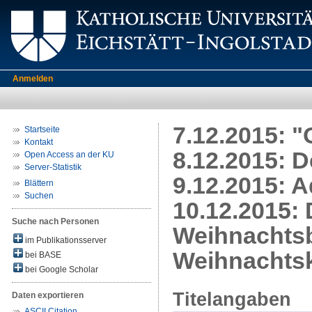
Anmelden
7.12.2015: "
Startseite
Kontakt
8.12.2015: D
Open Access an der KU
Server-Statistik
9.12.2015: 
Blättern
Suchen
10.12.2015:
Suche nach Personen
Weihnachtsb
im Publikationsserver
Weihnachts
bei BASE
bei Google Scholar
Titelangaben
Daten exportieren
ASCII Citation