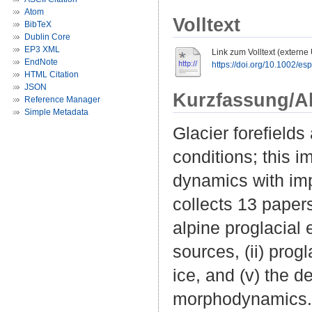
Atom
Volltext
BibTeX
Dublin Core
EP3 XML
Link zum Volltext (externe
EndNote
https://doi.org/10.1002/es
HTML Citation
JSON
Kurzfassung/A
Reference Manager
Simple Metadata
Glacier forefields
conditions; this 
dynamics with impo
collects 13 paper
alpine proglacial 
sources, (ii) progl
ice, and (v) the d
morphodynamics. 