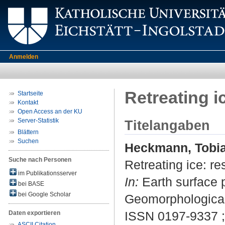
Anmelden
Retreating i
Startseite
Kontakt
Open Access an der KU
Server-Statistik
Titelangaben
Blättern
Suchen
Heckmann, Tobi
Suche nach Personen
Retreating ice: re
im Publikationsserver
In:
Earth surface p
bei BASE
bei Google Scholar
Geomorphological
ISSN 0197-9337 
Daten exportieren
ASCII Citation