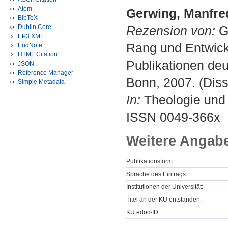
Atom
Gerwing, Manfre
BibTeX
Dublin Core
Rezension von:
Gö
EP3 XML
Rang und Entwick
EndNote
HTML Citation
Publikationen deu
JSON
Reference Manager
Bonn, 2007. (Diss
Simple Metadata
In:
Theologie und 
ISSN 0049-366x
Weitere Angab
Publikationsform:
Sprache des Eintrags:
Institutionen der Universität:
Titel an der KU entstanden:
KU.edoc-ID: