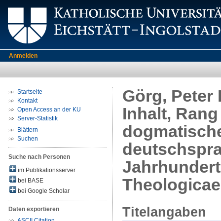
Anmelden
Görg, Peter 
Startseite
Kontakt
Inhalt, Rang
Open Access an der KU
Server-Statistik
dogmatische
Blättern
Suchen
deutschspra
Suche nach Personen
Jahrhunderts
im Publikationsserver
Theologicae 
bei BASE
bei Google Scholar
Titelangaben
Daten exportieren
ASCII Citation