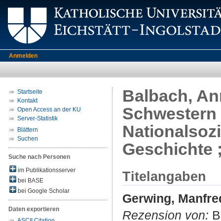
Anmelden
Balbach, An
Startseite
Kontakt
Schwestern 
Open Access an der KU
Server-Statistik
Nationalsoz
Blättern
Suchen
Geschichte ;
Suche nach Personen
im Publikationsserver
Titelangaben
bei BASE
bei Google Scholar
Gerwing, Manfre
Daten exportieren
Rezension von:
Ba
ASCII Citation