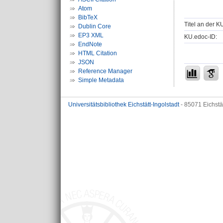
Atom
BibTeX
Titel an der K
Dublin Core
EP3 XML
KU.edoc-ID:
EndNote
HTML Citation
JSON
Reference Manager
Simple Metadata
Universitätsbibliothek Eichstätt-Ingolstadt
- 85071 Eichstä