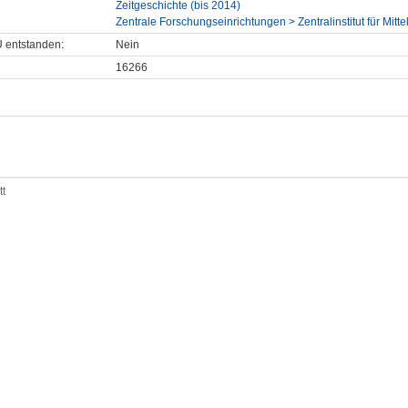
Zeitgeschichte (bis 2014)
Zentrale Forschungseinrichtungen > Zentralinstitut für Mitt
U entstanden:
Nein
16266
tt