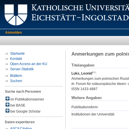
Anmelden
Anmerkungen zum polnis
Startseite
Kontakt
Open Access an der KU
Titelangaben
Server-Statistik
Luks, Leonid
:
Blättern
Anmerkungen zum polnischen Russl
Suchen
In:
Forum für osteuropäische Ideen- un
ISSN 1433-4887
Suche nach Personen
Weitere Angaben
im Publikationsserver
bei BASE
Publikationsform:
bei Google Scholar
Institutionen der Universität:
Daten exportieren
ASCII Citation